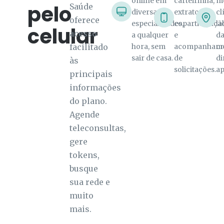
online em
carteirinha,
mé
pelo
Saúde
diversas
extratos de
cl
oferece
especialidades,
coparticipaçã
la
celular
acesso
a qualquer
e
da
facilitado
hora, sem
acompanham
c
sair de casa.
de
di
às
solicitações.
ap
principais
informações
do plano.
Agende
teleconsultas,
gere
tokens,
busque
sua rede e
muito
mais.