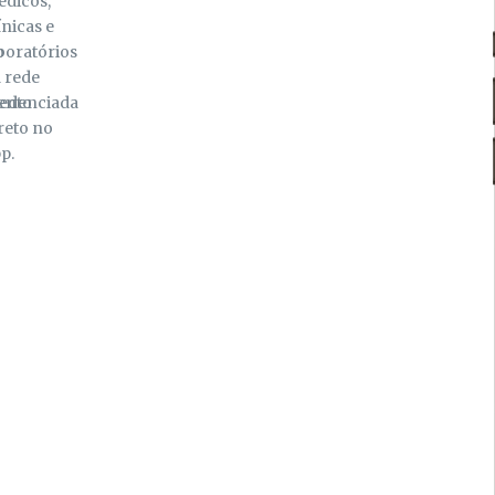
dicos,
ínicas e
o
boratórios
 rede
ento
redenciada
reto no
p.