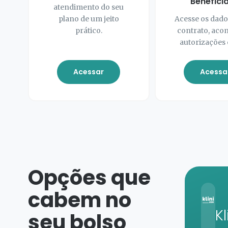
Beneficiá
atendimento do seu
plano de um jeito
Acesse os dado
prático.
contrato, ac
autorizações 
Acessar
Acessa
Opções que
Saiba
O plano
cabem no
mais
completo
i
200
Kl
seu bolso
e acessível