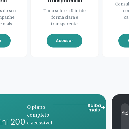
rio
Transparência
Consul
s do seu
Tudo sobre a Klini de
co
ompanhe
forma clara e
ca
e mais.
transparente.
r
Acessar
Saiba
Mais
mais
cobertura,
ini
400
mais rede,