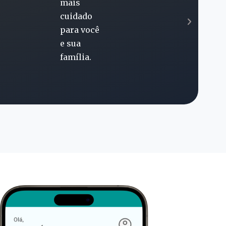
da Klini,
com
cobertura
premium.