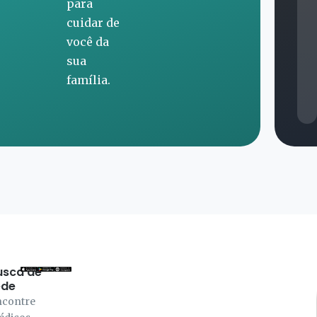
mais
cuidado
para você
e sua
família.
usca de
ede
ncontre