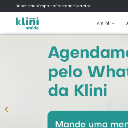
Beneficiário
Empresa
Prestador
Corretor
A Klini
B