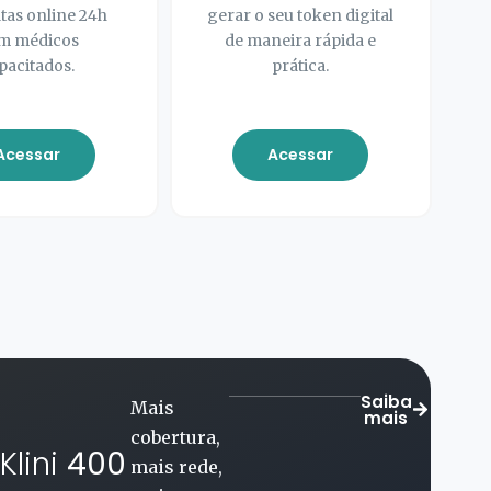
tas online 24h
gerar o seu token digital
m médicos
de maneira rápida e
pacitados.
prática.
Acessar
Acessar
Saiba
O plano
mais
mais
Klini
600
completo