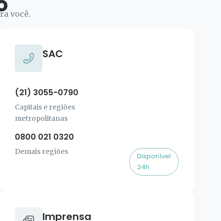
o
ra você.
SAC
(21) 3055-0790
Capitais e regiões
metropolitanas
0800 021 0320
Demais regiões
Disponível
24h
Imprensa