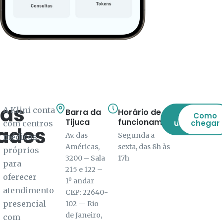
as
A Klini conta
Barra da
Horário de
Ver
Como
Tijuca
funcionamento
unidades
chegar
com centros
ades
Av. das
Segunda a
médicos
Américas,
sexta, das 8h às
próprios
3200 – Sala
17h
para
215 e 122 –
oferecer
1º andar
atendimento
CEP: 22640-
presencial
102 — Rio
de Janeiro,
com