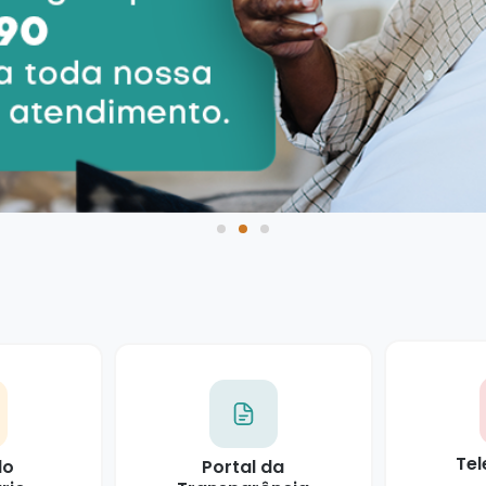
Tel
do
Portal da