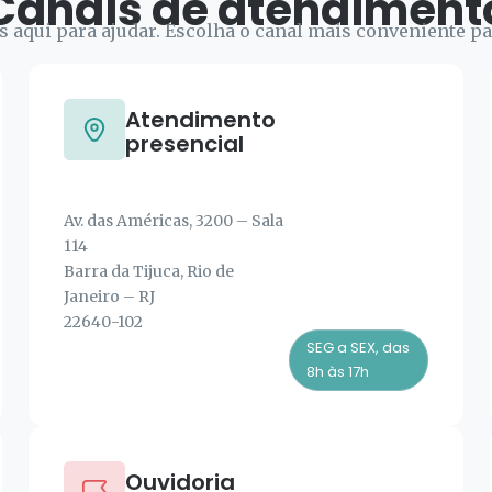
Canais de atendiment
 aqui para ajudar. Escolha o canal mais conveniente pa
Atendimento
presencial
Av. das Américas, 3200 – Sala
114
Barra da Tijuca, Rio de
Janeiro – RJ
22640-102
SEG a SEX, das
8h às 17h
Ouvidoria